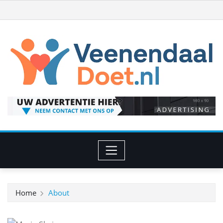
Ga
naar
de
inhoud
Home
About