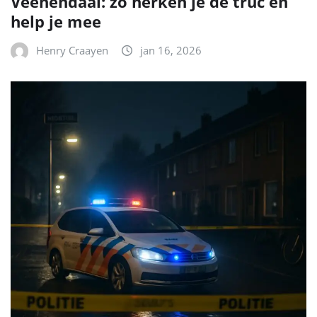
Veenendaal: zo herken je de truc en
help je mee
Henry Craayen
jan 16, 2026