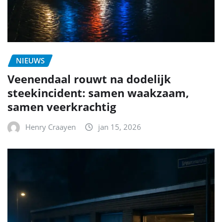
NIEUWS
Veenendaal rouwt na dodelijk
steekincident: samen waakzaam,
samen veerkrachtig
Henry Craayen
jan 15, 2026