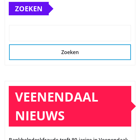
ZOEKEN
Zoeken
VEENENDAAL
NIEUWS
Bankhelpdeskfraude treft 80-jarige in Veenendaal: