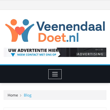
Ga
naar
de
inhoud
Home
Blog