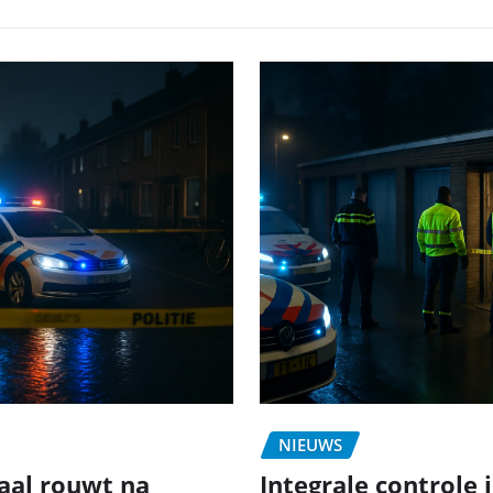
NIEUWS
aal rouwt na
Integrale controle 