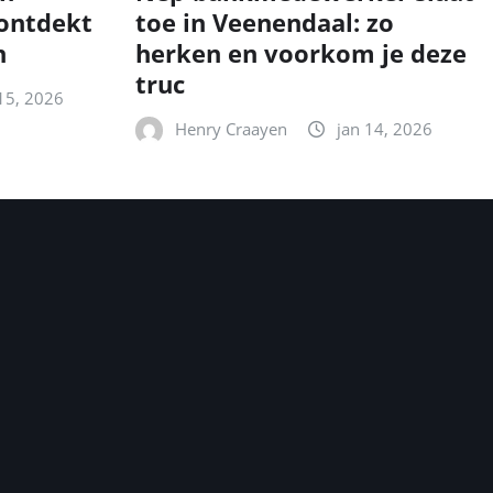
 ontdekt
toe in Veenendaal: zo
n
herken en voorkom je deze
truc
15, 2026
Henry Craayen
jan 14, 2026