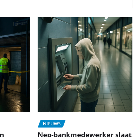
NIEUWS
in
Nep-bankmedewerker slaat