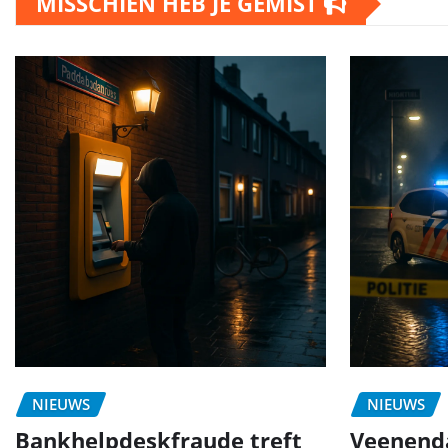
MISSCHIEN HEB JE GEMIST
NIEUWS
NIEUWS
Bankhelpdeskfraude treft
Veenend