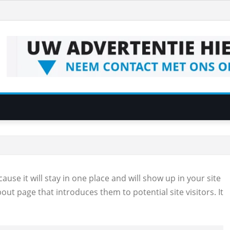
ause it will stay in one place and will show up in your site
ut page that introduces them to potential site visitors. It