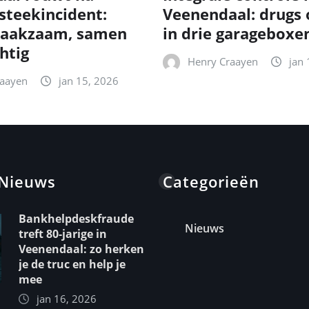
 steekincident:
Veenendaal: drugs
aakzaam, samen
in drie garageboxe
htig
Henry Craayen
jan 
raayen
jan 15, 2026
 Nieuws
Categorieën
Bankhelpdeskfraude
Nieuws
treft 80-jarige in
Veenendaal: zo herken
je de truc en help je
mee
jan 16, 2026