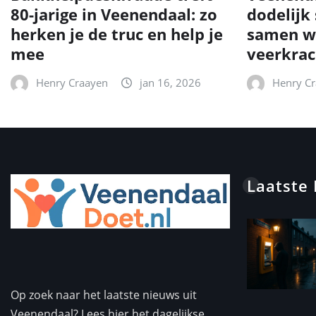
80-jarige in Veenendaal: zo
dodelijk
herken je de truc en help je
samen w
mee
veerkrac
Henry Craayen
jan 16, 2026
Henry C
Laatste
Op zoek naar het laatste nieuws uit
Veenendaal? Lees hier het dagelijkse