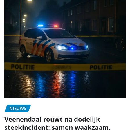
NIEUWS
Veenendaal rouwt na dodelijk
steekincident: samen waakzaam,