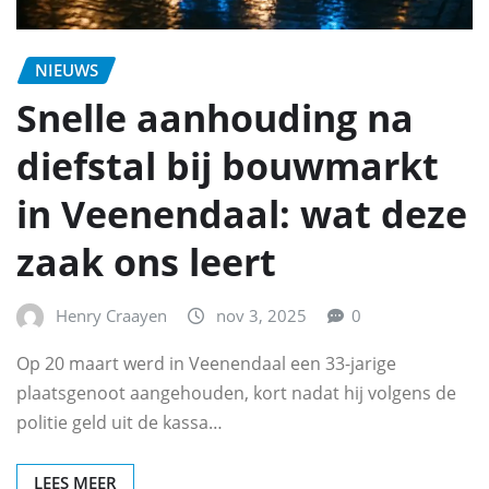
NIEUWS
Snelle aanhouding na
diefstal bij bouwmarkt
in Veenendaal: wat deze
zaak ons leert
Henry Craayen
nov 3, 2025
0
Op 20 maart werd in Veenendaal een 33-jarige
plaatsgenoot aangehouden, kort nadat hij volgens de
politie geld uit de kassa…
LEES MEER