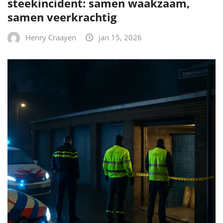
steekincident: samen waakzaam,
samen veerkrachtig
Henry Craayen
jan 15, 2026