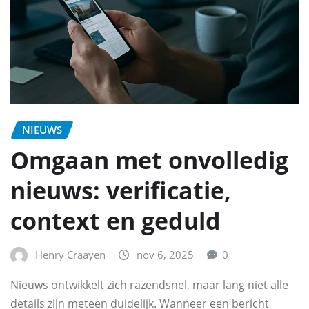
NIEUWS
Omgaan met onvolledig
nieuws: verificatie,
context en geduld
Henry Craayen
nov 6, 2025
0
Nieuws ontwikkelt zich razendsnel, maar lang niet alle
details zijn meteen duidelijk. Wanneer een bericht