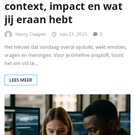
context, impact en wat
jij eraan hebt
Henry Craayen
nov 21, 2025
0
Het nieuws dat vandaag overal opduikt, wekt emoties,
vragen en meningen. Voor je timeline ontploft, loont
het om stil te…
LEES MEER