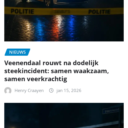
NIEUWS
Veenendaal rouwt na dodelijk
steekincident: samen waakzaam,
samen veerkrachtig
Henry Craayen
jan 15, 2026