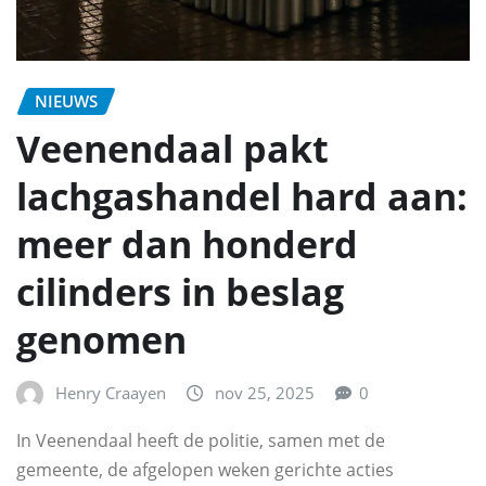
NIEUWS
Veenendaal pakt
lachgashandel hard aan:
meer dan honderd
cilinders in beslag
genomen
Henry Craayen
nov 25, 2025
0
In Veenendaal heeft de politie, samen met de
gemeente, de afgelopen weken gerichte acties