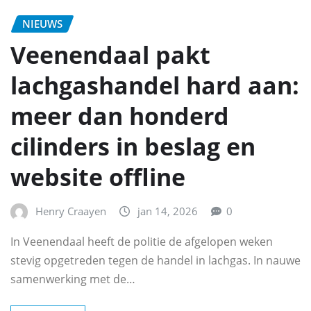
NIEUWS
Veenendaal pakt
lachgashandel hard aan:
meer dan honderd
cilinders in beslag en
website offline
Henry Craayen
jan 14, 2026
0
In Veenendaal heeft de politie de afgelopen weken
stevig opgetreden tegen de handel in lachgas. In nauwe
samenwerking met de…