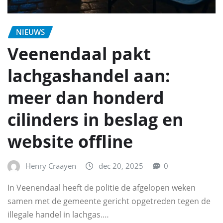
NIEUWS
Veenendaal pakt
lachgashandel aan:
meer dan honderd
cilinders in beslag en
website offline
Henry Craayen
dec 20, 2025
0
In Veenendaal heeft de politie de afgelopen weken
samen met de gemeente gericht opgetreden tegen de
illegale handel in lachgas.…