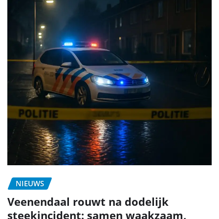
NIEUWS
Veenendaal rouwt na dodelijk
steekincident: samen waakzaam,