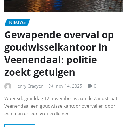
NIEUWS
Gewapende overval op
goudwisselkantoor in
Veenendaal: politie
zoekt getuigen
Henry Craayen
nov 14, 2025
0
Woensdagmiddag 12 november is aan de Zandstraat in
Veenendaal een goudwisselkantoor overvallen door
een man en een vrouw die een…