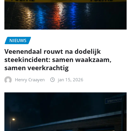
NIEUWS
Veenendaal rouwt na dodelijk
steekincident: samen waakzaam,
samen veerkrachtig
Henry Craayen
jan 15, 2026