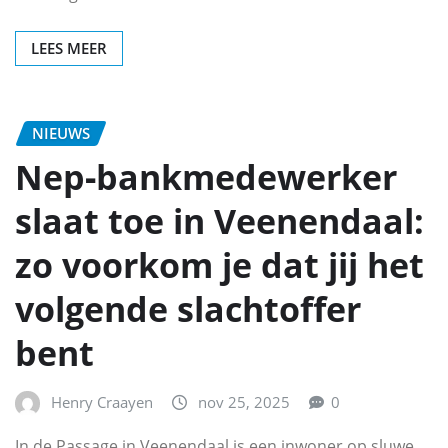
LEES MEER
NIEUWS
Nep‑bankmedewerker
slaat toe in Veenendaal:
zo voorkom je dat jij het
volgende slachtoffer
bent
Henry Craayen
nov 25, 2025
0
In de Passage in Veenendaal is een inwoner op sluwe