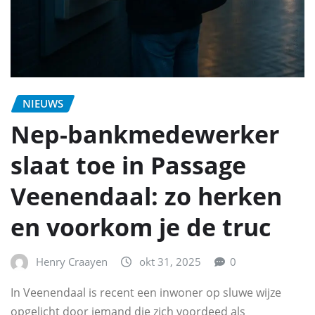
NIEUWS
Nep-bankmedewerker
slaat toe in Passage
Veenendaal: zo herken
en voorkom je de truc
Henry Craayen
okt 31, 2025
0
In Veenendaal is recent een inwoner op sluwe wijze
opgelicht door iemand die zich voordeed als