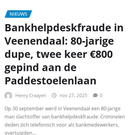
NIEUWS
Bankhelpdeskfraude in
Veenendaal: 80‑jarige
dupe, twee keer €800
gepind aan de
Paddestoelenlaan
Henry Craayen
nov 27, 2025
0
Op 30 september werd in Veenendaal een 80‑jarige
man slachtoffer van bankhelpdeskfraude. Criminelen
deden zich telefonisch voor als bankmedewerkers,
overtuigden…