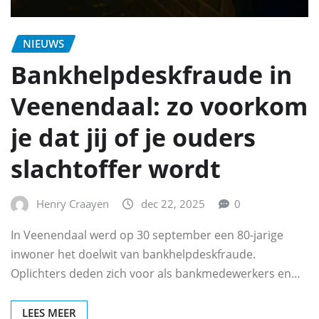
NIEUWS
Bankhelpdeskfraude in
Veenendaal: zo voorkom
je dat jij of je ouders
slachtoffer wordt
Henry Craayen
dec 22, 2025
0
In Veenendaal werd op 30 september een 80-jarige
inwoner het doelwit van bankhelpdeskfraude.
Oplichters deden zich voor als bankmedewerkers en…
LEES MEER