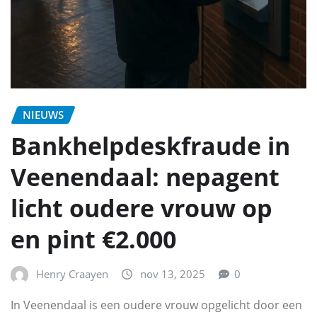
NIEUWS
Bankhelpdeskfraude in
Veenendaal: nepagent
licht oudere vrouw op
en pint €2.000
Henry Craayen
nov 13, 2025
0
In Veenendaal is een oudere vrouw opgelicht door een