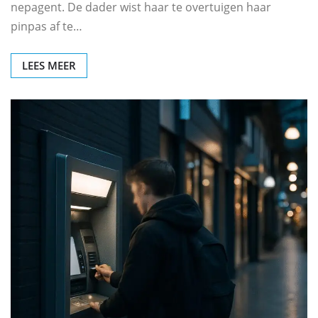
nepagent. De dader wist haar te overtuigen haar
pinpas af te…
LEES MEER