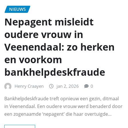
NIEUWS
Nepagent misleidt
oudere vrouw in
Veenendaal: zo herken
en voorkom
bankhelpdeskfraude
Henry Craayen
jan 2, 2026
0
Bankhelpdeskfraude treft opnieuw een gezin, ditmaal
in Veenendaal. Een oudere vrouw werd benaderd door
een zogenaamde ‘nepagent’ die haar overtuigde…