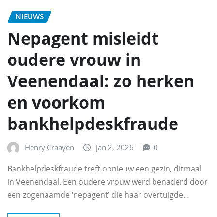
NIEUWS
Nepagent misleidt
oudere vrouw in
Veenendaal: zo herken
en voorkom
bankhelpdeskfraude
Henry Craayen
jan 2, 2026
0
Bankhelpdeskfraude treft opnieuw een gezin, ditmaal
in Veenendaal. Een oudere vrouw werd benaderd door
een zogenaamde ‘nepagent’ die haar overtuigde…