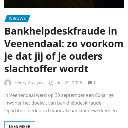
NIEUWS
Bankhelpdeskfraude in
Veenendaal: zo voorkom
je dat jij of je ouders
slachtoffer wordt
Henry Craayen
dec 22, 2025
0
In Veenendaal werd op 30 september een 80-jarige
inwoner het doelwit van bankhelpdeskfraude.
Oplichters deden zich voor als bankmedewerkers en…
LEES MEER