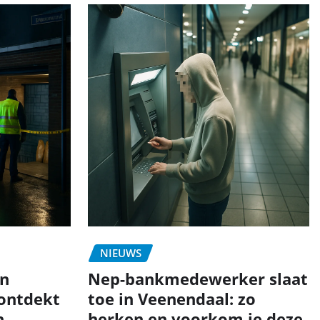
NIEUWS
in
Nep-bankmedewerker slaat
 ontdekt
toe in Veenendaal: zo
n
herken en voorkom je deze