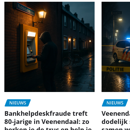
NIEUWS
NIEUWS
Bankhelpdeskfraude treft
Veenend
80-jarige in Veenendaal: zo
dodelijk
herken je de truc en help je
samen w