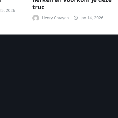
truc
15, 2026
Henry Craayen
jan 14, 2026