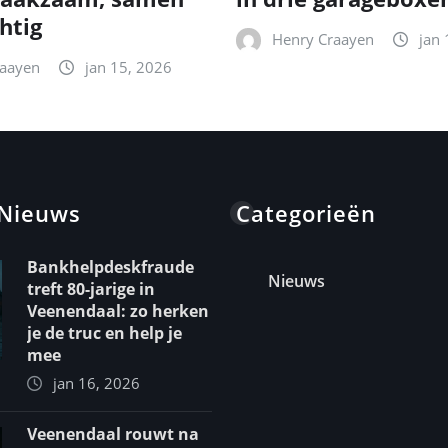
htig
Henry Craayen
jan 
raayen
jan 15, 2026
 Nieuws
Categorieën
Bankhelpdeskfraude
Nieuws
treft 80-jarige in
Veenendaal: zo herken
je de truc en help je
mee
jan 16, 2026
Veenendaal rouwt na