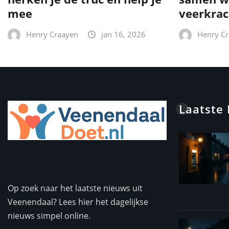
mee
veerkrac
Henry Craayen
jan 16, 2026
Henry C
Laatste
Op zoek naar het laatste nieuws uit
Veenendaal? Lees hier het dagelijkse
nieuws simpel online.