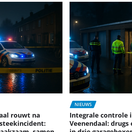
NIEUWS
aal rouwt na
Integrale controle 
 steekincident:
Veenendaal: drugs
aakzaam, samen
in drie garageboxe