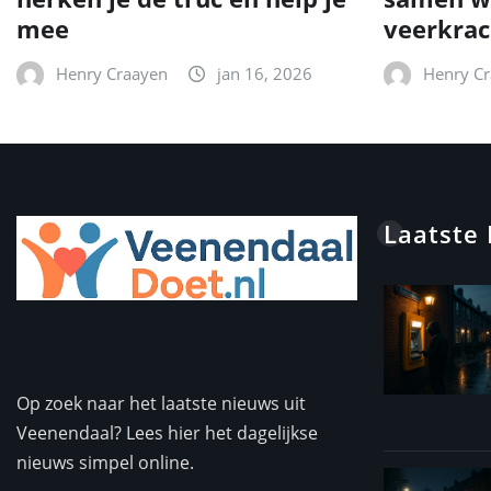
mee
veerkrac
Henry Craayen
jan 16, 2026
Henry C
Laatste
Op zoek naar het laatste nieuws uit
Veenendaal? Lees hier het dagelijkse
nieuws simpel online.