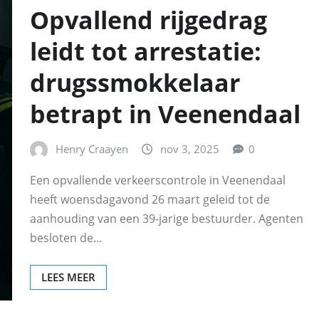
Opvallend rijgedrag
leidt tot arrestatie:
drugssmokkelaar
betrapt in Veenendaal
Henry Craayen
nov 3, 2025
0
Een opvallende verkeerscontrole in Veenendaal
heeft woensdagavond 26 maart geleid tot de
aanhouding van een 39-jarige bestuurder. Agenten
besloten de…
LEES MEER