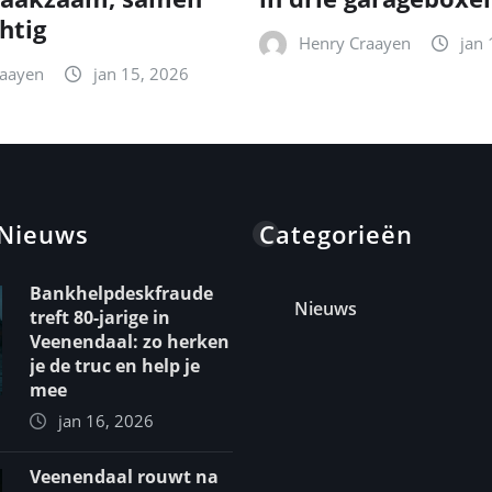
htig
Henry Craayen
jan 
raayen
jan 15, 2026
 Nieuws
Categorieën
Bankhelpdeskfraude
Nieuws
treft 80-jarige in
Veenendaal: zo herken
je de truc en help je
mee
jan 16, 2026
Veenendaal rouwt na