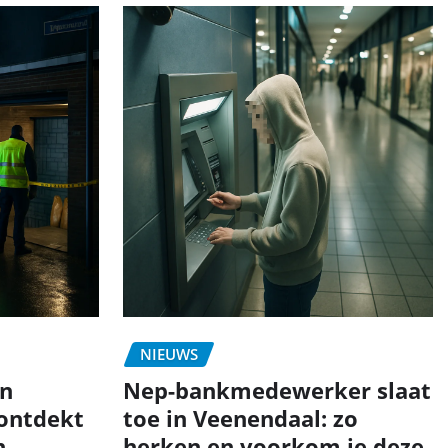
NIEUWS
in
Nep-bankmedewerker slaat
 ontdekt
toe in Veenendaal: zo
n
herken en voorkom je deze