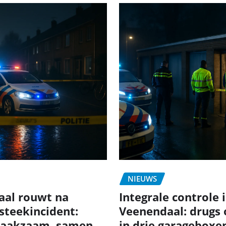
NIEUWS
aal rouwt na
Integrale controle 
 steekincident:
Veenendaal: drugs
aakzaam, samen
in drie garageboxe