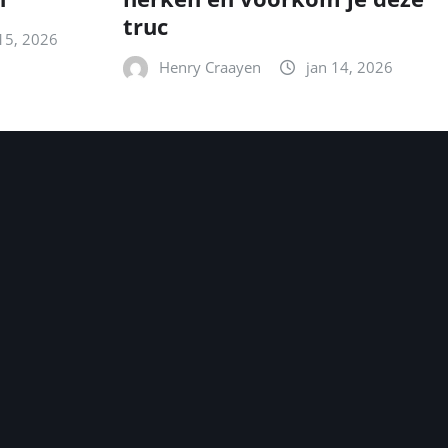
truc
15, 2026
Henry Craayen
jan 14, 2026