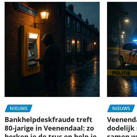
NIEUWS
NIEUWS
Bankhelpdeskfraude treft
Veenend
80-jarige in Veenendaal: zo
dodelijk
herken je de truc en help je
samen w