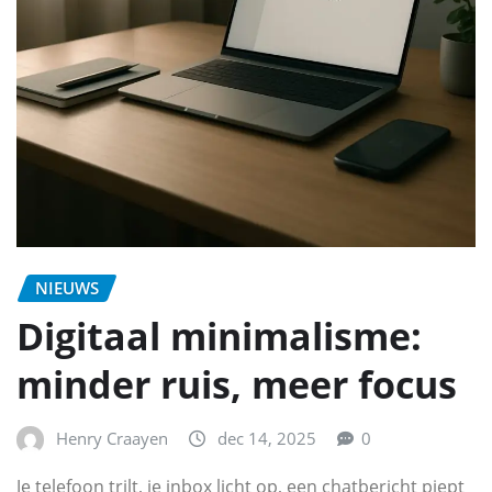
NIEUWS
Digitaal minimalisme:
minder ruis, meer focus
Henry Craayen
dec 14, 2025
0
Je telefoon trilt, je inbox licht op, een chatbericht piept