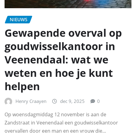
NIEUWS
Gewapende overval op
goudwisselkantoor in
Veenendaal: wat we
weten en hoe je kunt
helpen
Henry Craayen
dec 9, 2025
0
Op woensdagmiddag 12 november is aan de
Zandstraat in Veenendaal een goudwisselkantoor
overvallen door een man en een vrouw die…