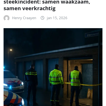
steekincident: samen waakzaam,
samen veerkrachtig
Henry Craayen
jan 15, 2026