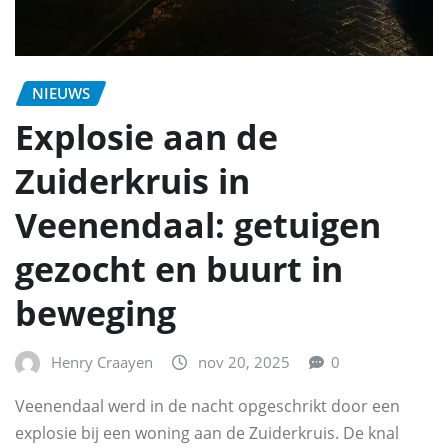
NIEUWS
Explosie aan de
Zuiderkruis in
Veenendaal: getuigen
gezocht en buurt in
beweging
Henry Craayen
nov 20, 2025
0
Veenendaal werd in de nacht opgeschrikt door een
explosie bij een woning aan de Zuiderkruis. De knal