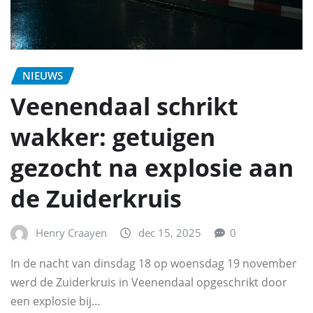
NIEUWS
Veenendaal schrikt
wakker: getuigen
gezocht na explosie aan
de Zuiderkruis
Henry Craayen
dec 15, 2025
0
In de nacht van dinsdag 18 op woensdag 19 november
werd de Zuiderkruis in Veenendaal opgeschrikt door
een explosie bij…