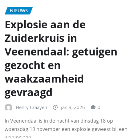
NIEUWS
Explosie aan de
Zuiderkruis in
Veenendaal: getuigen
gezocht en
waakzaamheid
gevraagd
Henry Craayen
jan 9, 2026
0
In Veenendaal is in de nacht van dinsdag 18 op
woensdag 19 november een explosie geweest bij een
woning aan…