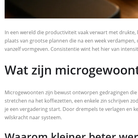
In een wereld die productiviteit vaak verwart met drukt
plaats van grootse plannen die na een week verdampen, d
vanzelf vormgeven. Consistentie wint het hier van intensit
Wat zijn microgewoon
Microgewoonten zijn bewust ontworpen gedragingen die zo
stretchen na het koffiezetten, een enkele zin schrijven z
je een vergadering start. Door drempels te verlagen en k
wilskracht naar systeem.
Waarom kleiner beter wer