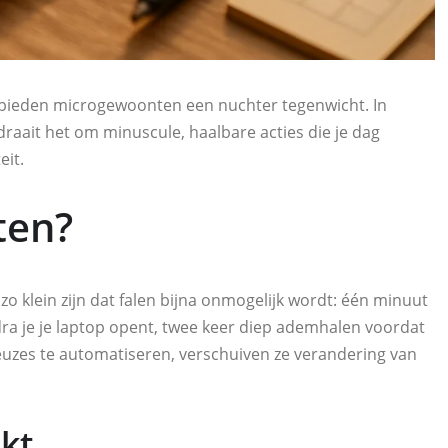
e, bieden microgewoonten een nuchter tegenwicht. In
raait het om minuscule, haalbare acties die je dag
eit.
ten?
 klein zijn dat falen bijna onmogelijk wordt: één minuut
odra je je laptop opent, twee keer diep ademhalen voordat
euzes te automatiseren, verschuiven ze verandering van
kt