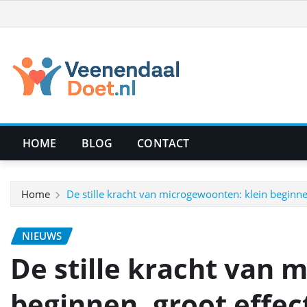
Ga
naar
de
inhoud
HOME
BLOG
CONTACT
Home
De stille kracht van microgewoonten: klein beginne
NIEUWS
De stille kracht van 
beginnen, groot effec