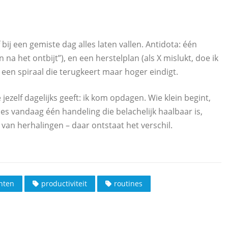
 bij een gemiste dag alles laten vallen. Antidota: één
a het ontbijt”), en een herstelplan (als X mislukt, doe ik
s een spiraal die terugkeert maar hoger eindigt.
jezelf dagelijks geeft: ik kom opdagen. Wie klein begint,
s vandaag één handeling die belachelijk haalbaar is,
 van herhalingen – daar ontstaat het verschil.
nten
productiviteit
routines