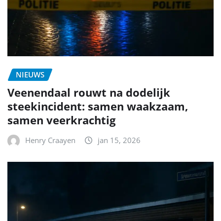
NIEUWS
Veenendaal rouwt na dodelijk
steekincident: samen waakzaam,
samen veerkrachtig
Henry Craayen
jan 15, 2026