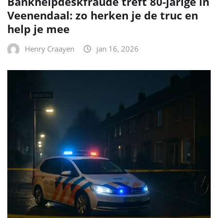
Bankhelpdeskfraude treft 80-jarige in
Veenendaal: zo herken je de truc en
help je mee
Henry Craayen
jan 16, 2026