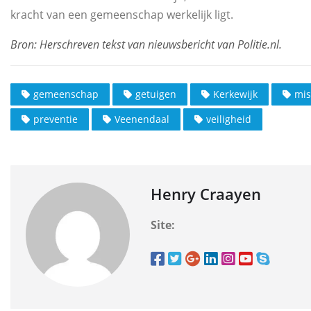
kracht van een gemeenschap werkelijk ligt.
gemeenschap
getuigen
Kerkewijk
mis
preventie
Veenendaal
veiligheid
Henry Craayen
Site: