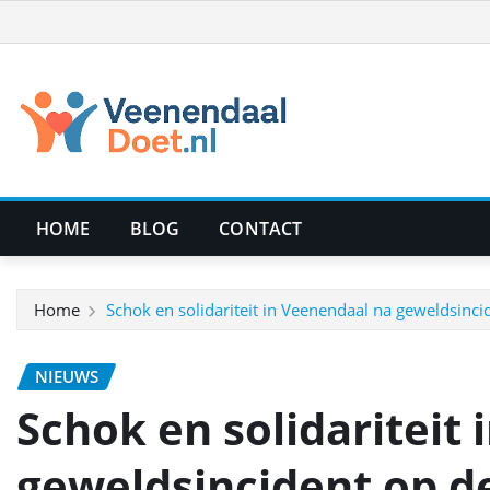
Ga
naar
de
inhoud
HOME
BLOG
CONTACT
Home
Schok en solidariteit in Veenendaal na geweldsinci
NIEUWS
Schok en solidariteit
geweldsincident op d