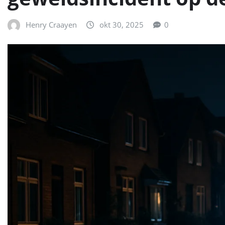
Henry Craayen
okt 30, 2025
0