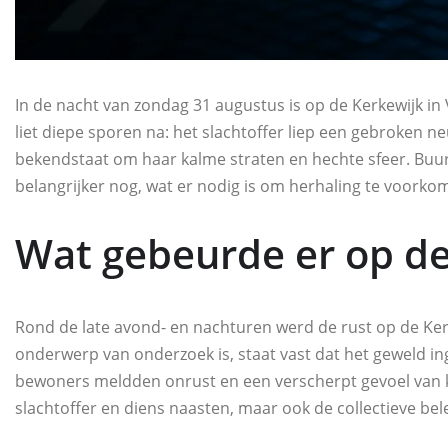
In de nacht van zondag 31 augustus is op de Kerkewijk in
liet diepe sporen na: het slachtoffer liep een gebroken n
bekendstaat om haar kalme straten en hechte sfeer. Buur
belangrijker nog, wat er nodig is om herhaling te voorko
Wat gebeurde er op de
Rond de late avond- en nachturen werd de rust op de Ker
onderwerp van onderzoek is, staat vast dat het geweld i
bewoners meldden onrust en een verscherpt gevoel van k
slachtoffer en diens naasten, maar ook de collectieve belev