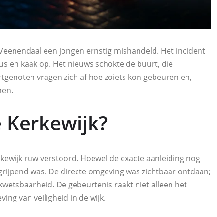
 Veenendaal een jongen ernstig mishandeld. Het incident
eus en kaak op. Het nieuws schokte de buurt, die
tgenoten vragen zich af hoe zoiets kon gebeuren en,
men.
 Kerkewijk?
kewijk ruw verstoord. Hoewel de exacte aanleiding nog
ngrijpend was. De directe omgeving was zichtbaar ontdaan;
wetsbaarheid. De gebeurtenis raakt niet alleen het
ing van veiligheid in de wijk.