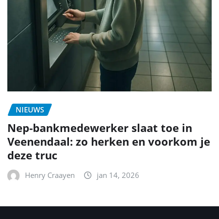
NIEUWS
Nep-bankmedewerker slaat toe in
Veenendaal: zo herken en voorkom je
deze truc
Henry Craayen
jan 14, 2026