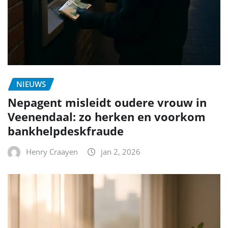
NIEUWS
Nepagent misleidt oudere vrouw in
Veenendaal: zo herken en voorkom
bankhelpdeskfraude
Henry Craayen
jan 2, 2026