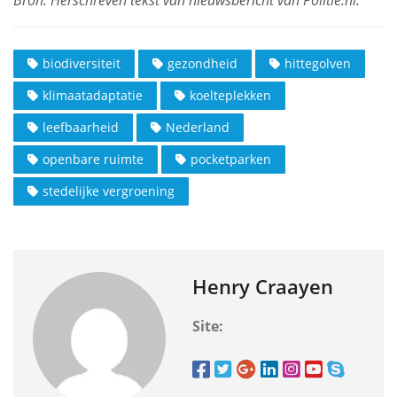
biodiversiteit
gezondheid
hittegolven
klimaatadaptatie
koelteplekken
leefbaarheid
Nederland
openbare ruimte
pocketparken
stedelijke vergroening
Henry Craayen
Site: