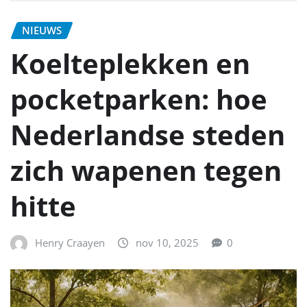
NIEUWS
Koelteplekken en
pocketparken: hoe
Nederlandse steden
zich wapenen tegen
hitte
Henry Craayen
nov 10, 2025
0