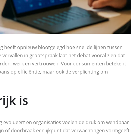
g heeft opnieuw blootgelegd hoe snel de lijnen tussen
e vervallen in grootspraak laat het debat vooral zien dat
 waarden, werk en vertrouwen. Voor consumenten betekent
kans op efficiëntie, maar ook de verplichting om
jk is
ving evolueert en organisaties voelen de druk om wendbaar
slijn of doorbraak een ijkpunt dat verwachtingen vormgeeft.