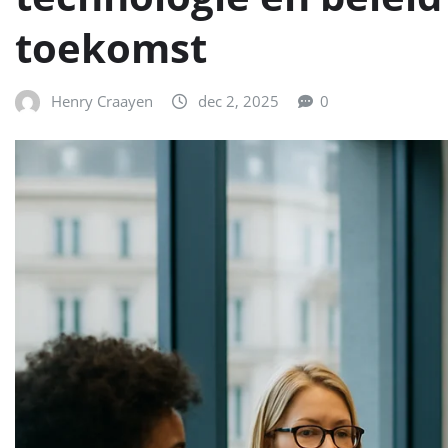
toekomst
Henry Craayen
dec 2, 2025
0