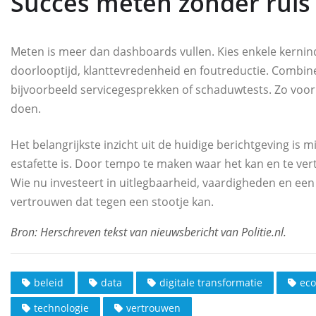
Succes meten zonder ruis
Meten is meer dan dashboards vullen. Kies enkele kernin
doorlooptijd, klanttevredenheid en foutreductie. Combinee
bijvoorbeeld servicegesprekken of schaduwtests. Zo voork
doen.
Het belangrijkste inzicht uit de huidige berichtgeving is
estafette is. Door tempo te maken waar het kan en te vertr
Wie nu investeert in uitlegbaarheid, vaardigheden en een e
vertrouwen dat tegen een stootje kan.
beleid
data
digitale transformatie
ec
technologie
vertrouwen