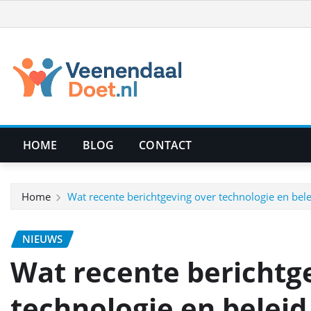
Ga
naar
de
inhoud
HOME
BLOG
CONTACT
Home
Wat recente berichtgeving over technologie en bel
NIEUWS
Wat recente berichtg
technologie en beleid