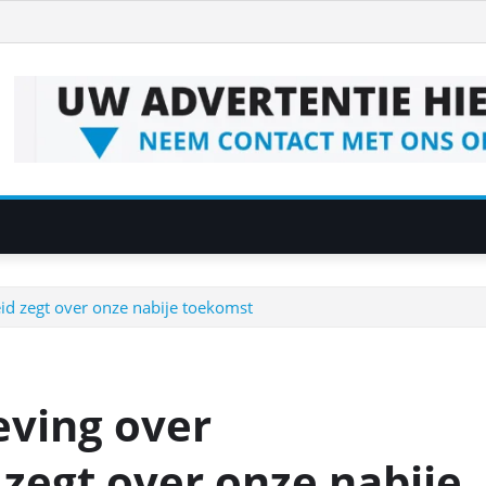
eid zegt over onze nabije toekomst
eving over
 zegt over onze nabije