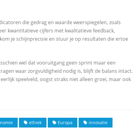
dicatoren die gedrag en waarde weerspiegelen, zoals
r kwantitatieve cijfers met kwalitatieve feedback,
om je schijnprecisie en stuur je op resultaten die ertoe
 misschien wel dat vooruitgang geen sprint maar een
agen waar zorgvuldigheid nodig is, blijft de balans intact.
erlijk speelveld, oogst straks niet alleen groei, maar ook
onomie
ethiek
Europa
innovatie