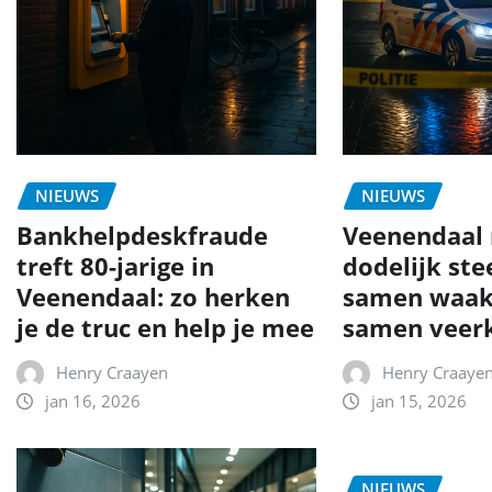
NIEUWS
NIEUWS
Bankhelpdeskfraude
Veenendaal 
treft 80-jarige in
dodelijk ste
Veenendaal: zo herken
samen waak
je de truc en help je mee
samen veerk
Henry Craayen
Henry Craaye
jan 16, 2026
jan 15, 2026
NIEUWS