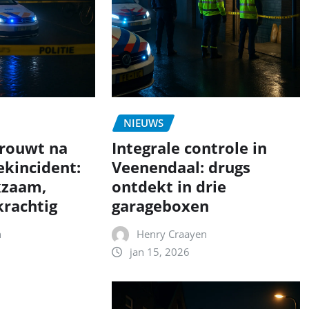
NIEUWS
rouwt na
Integrale controle in
ekincident:
Veenendaal: drugs
zaam,
ontdekt in drie
rachtig
garageboxen
n
Henry Craayen
jan 15, 2026