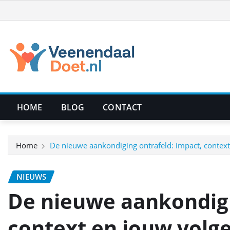
Ga
naar
de
inhoud
HOME
BLOG
CONTACT
Home
De nieuwe aankondiging ontrafeld: impact, contex
NIEUWS
De nieuwe aankondigi
context en jouw volg