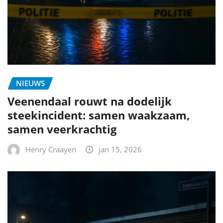
NIEUWS
Veenendaal rouwt na dodelijk
steekincident: samen waakzaam,
samen veerkrachtig
Henry Craayen
jan 15, 2026