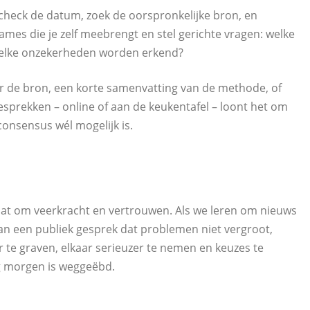
, check de datum, zoek de oorspronkelijke bron, en
ames die je zelf meebrengt en stel gerichte vragen: welke
 welke onzekerheden worden erkend?
aar de bron, een korte samenvatting van de methode, of
gesprekken – online of aan de keukentafel – loont het om
 consensus wél mogelijk is.
 gaat om veerkracht en vertrouwen. Als we leren om nieuws
an een publiek gesprek dat problemen niet vergroot,
 te graven, elkaar serieuzer te nemen en keuzes te
 morgen is weggeëbd.