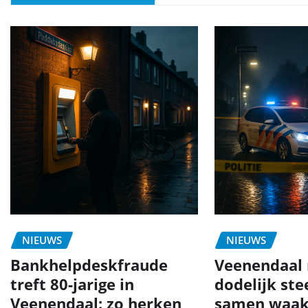
NIEUWS
NIEUWS
Bankhelpdeskfraude
Veenendaal 
treft 80-jarige in
dodelijk ste
Veenendaal: zo herken
samen waak