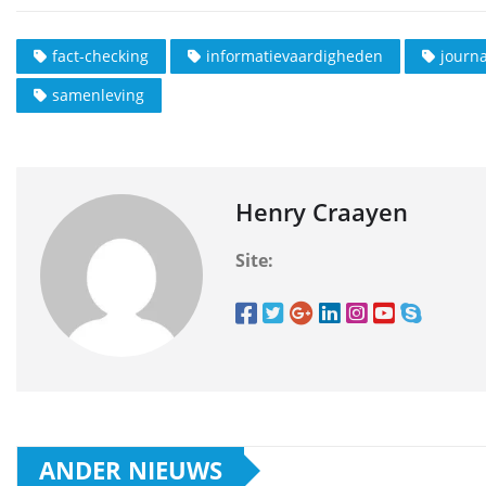
fact-checking
informatievaardigheden
journa
samenleving
Henry Craayen
Site:
ANDER NIEUWS