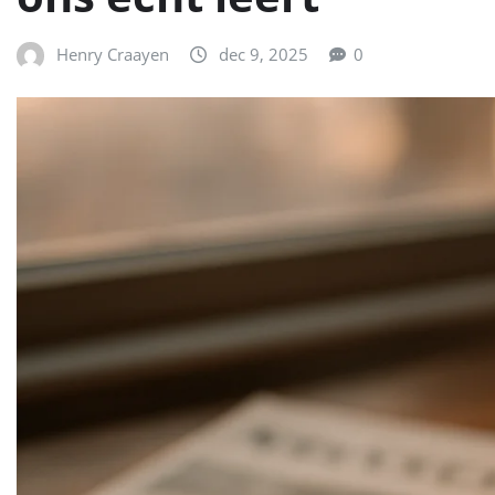
Henry Craayen
dec 9, 2025
0