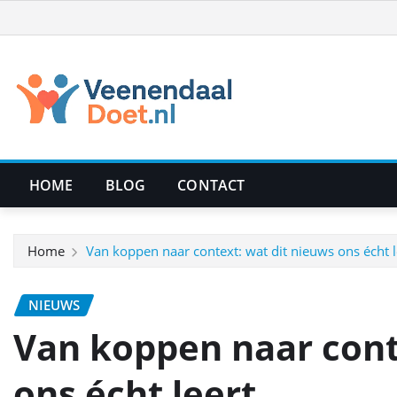
Ga
naar
de
inhoud
HOME
BLOG
CONTACT
Home
Van koppen naar context: wat dit nieuws ons écht l
NIEUWS
Van koppen naar cont
ons écht leert