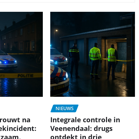
NIEUWS
rouwt na
Integrale controle in
ekincident:
Veenendaal: drugs
zaam,
ontdekt in drie