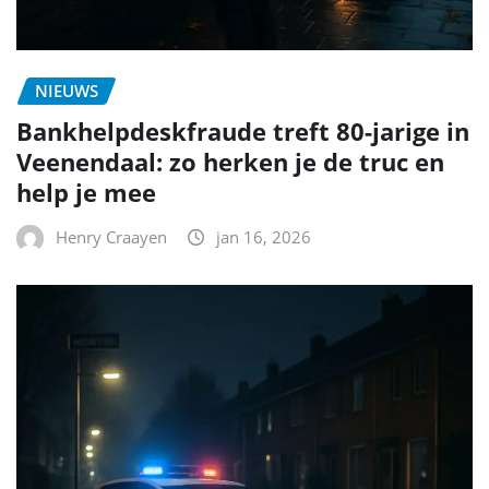
NIEUWS
Bankhelpdeskfraude treft 80-jarige in
Veenendaal: zo herken je de truc en
help je mee
Henry Craayen
jan 16, 2026