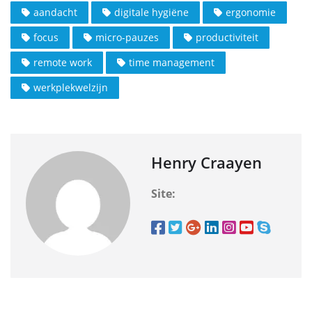
aandacht
digitale hygiëne
ergonomie
focus
micro-pauzes
productiviteit
remote work
time management
werkplekwelzijn
Henry Craayen
Site: