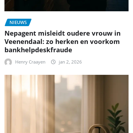
NIEUWS
Nepagent misleidt oudere vrouw in
Veenendaal: zo herken en voorkom
bankhelpdeskfraude
Henry Craayen
jan 2, 2026