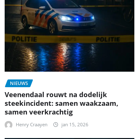
NIEUWS
Veenendaal rouwt na dodelijk
steekincident: samen waakzaam,
samen veerkrachtig
Henry Craayen
jan 15, 2026