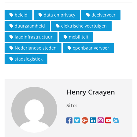
beleid
data en privacy
deelvervoer
duurzaamheid
elektrische voertuigen
laadinfrastructuur
mobiliteit
Nederlandse steden
openbaar vervoer
stadslogistiek
Henry Craayen
Site: