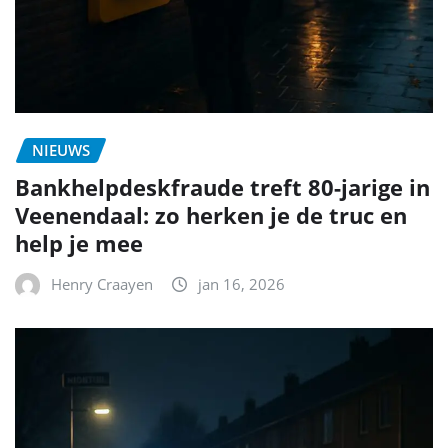
NIEUWS
Bankhelpdeskfraude treft 80-jarige in
Veenendaal: zo herken je de truc en
help je mee
Henry Craayen
jan 16, 2026