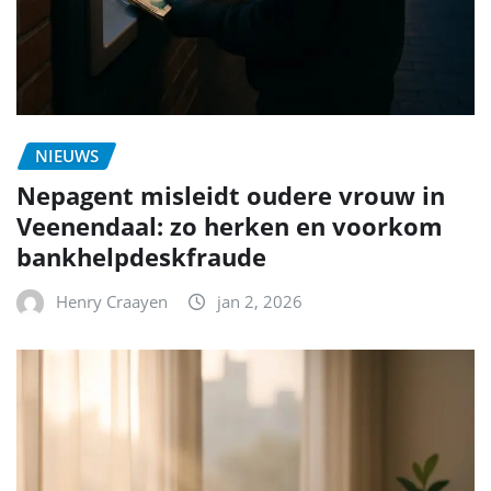
NIEUWS
Nepagent misleidt oudere vrouw in
Veenendaal: zo herken en voorkom
bankhelpdeskfraude
Henry Craayen
jan 2, 2026