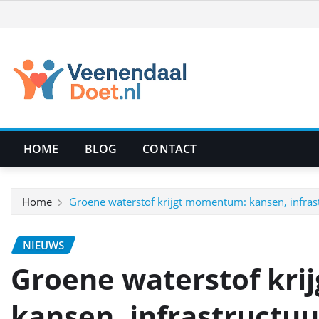
Ga
naar
de
inhoud
HOME
BLOG
CONTACT
Home
Groene waterstof krijgt momentum: kansen, infras
NIEUWS
Groene waterstof kr
kansen, infrastructuu