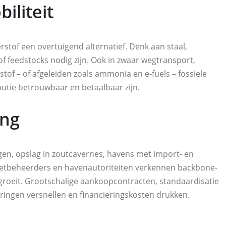
iliteit
terstof een overtuigend alternatief. Denk aan staal,
 feedstocks nodig zijn. Ook in zwaar wegtransport,
of – of afgeleiden zoals ammonia en e-fuels – fossiele
butie betrouwbaar en betaalbaar zijn.
ing
gen, opslag in zoutcavernes, havens met import- en
s. Netbeheerders en havenautoriteiten verkennen backbone-
s groeit. Grootschalige aankoopcontracten, standaardisatie
ingen versnellen en financieringskosten drukken.