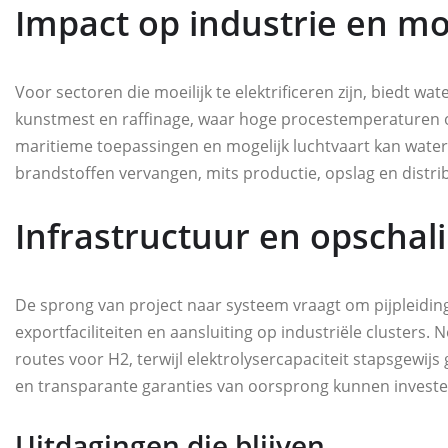
Impact op industrie en mob
Voor sectoren die moeilijk te elektrificeren zijn, biedt wa
kunstmest en raffinage, waar hoge procestemperaturen of
maritieme toepassingen en mogelijk luchtvaart kan waterst
brandstoffen vervangen, mits productie, opslag en distri
Infrastructuur en opschal
De sprong van project naar systeem vraagt om pijpleidin
exportfaciliteiten en aansluiting op industriële cluster
routes voor H2, terwijl elektrolysercapaciteit stapsgewij
en transparante garanties van oorsprong kunnen invester
Uitdagingen die blijven